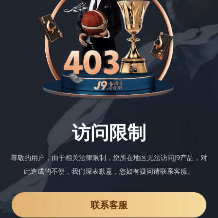
访问限制
尊敬的用户，由于相关法律限制，您所在地区无法访问J9产品，对
此造成的不便，我们深表歉意，您如有疑问请联系客服。
联系客服