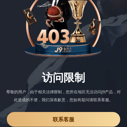
访问限制
尊敬的用户，由于相关法律限制，您所在地区无法访问J9产品，对
此造成的不便，我们深表歉意，您如有疑问请联系客服。
联系客服