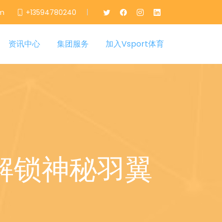
|
om
+13594780240
资讯中心
集团服务
加入Vsport体育
解锁神秘羽翼