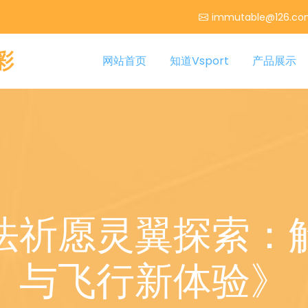
immutable@126.c
彩
网站首页
知道Vsport
产品展示
法祈愿灵翼探索：
与飞行新体验》