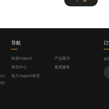
您
导航
订
知道Vsport
产品展示
获
资讯中心
集团服务
加入Vsport体育
的公
新的
容，
系