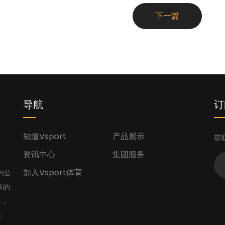
下一篇
您
导航
订
知道Vsport
产品展示
获
资讯中心
集团服务
加入Vsport体育
的公
新的
容，
系