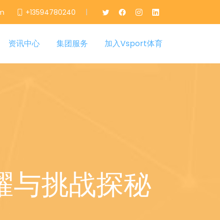
|
om
+13594780240
资讯中心
集团服务
加入Vsport体育
耀与挑战探秘