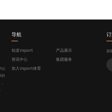
您
导航
订
知道Vsport
产品展示
获
资讯中心
集团服务
加入Vsport体育
的公
新的
容，
系