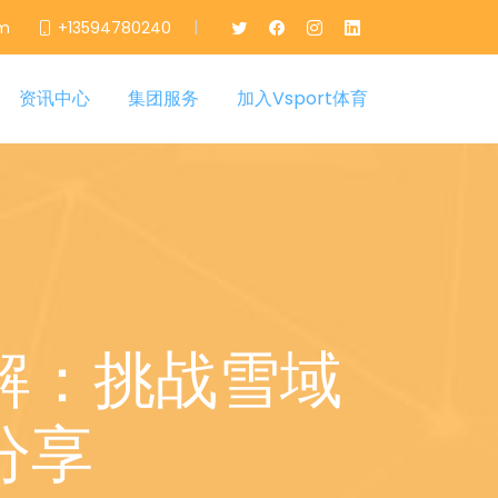
|
om
+13594780240
资讯中心
集团服务
加入Vsport体育
解：挑战雪域
分享