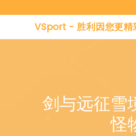
VSport - 胜利因您更精
剑与远征雪
怪