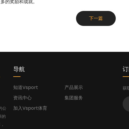
更多的奖励和成就。
下一篇
您
导航
订
知道Vsport
产品展示
获
资讯中心
集团服务
加入Vsport体育
的公
新的
容，