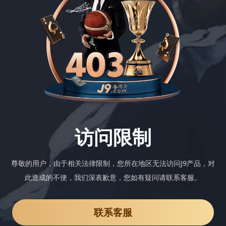
访问限制
尊敬的用户，由于相关法律限制，您所在地区无法访问J9产品，对
此造成的不便，我们深表歉意，您如有疑问请联系客服。
联系客服